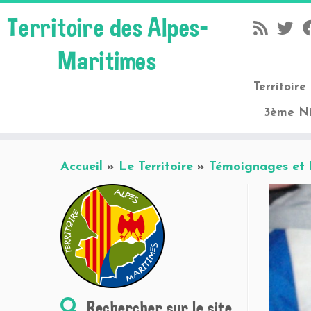
Territoire des Alpes-
Maritimes
Territoire
3ème N
Skip
Accueil
»
Le Territoire
»
Témoignages et
to
content
Rechercher sur le site