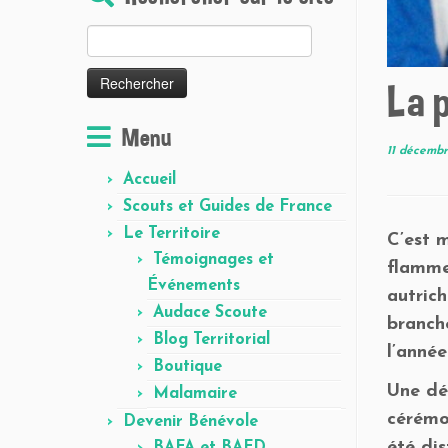
Rechercher :
La p
Menu
11 décemb
Accueil
Scouts et Guides de France
Le Territoire
C’est 
Témoignages et
flamme
Événements
autrich
Audace Scoute
branch
Blog Territorial
l’année
Boutique
Une dé
Malamaire
cérémon
Devenir Bénévole
été dis