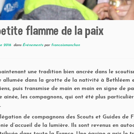
etite flamme de la paix
re 2016
dans
Événements
par
francoismanchon
maintenant une tradition bien ancrée dans le scouti
 allumée dans la grotte de la nativité à Bethléem 
iens, puis transmise de main en main en signe de pa
e ainée, les compagnons, qui ont été plus particuliè
.
légation de compagnons des Scouts et Guides de Fr
ie d’accueil de la lumière. Ils sont revenus en auto
tribuée dans toute la France. Une équipe a pris le tr