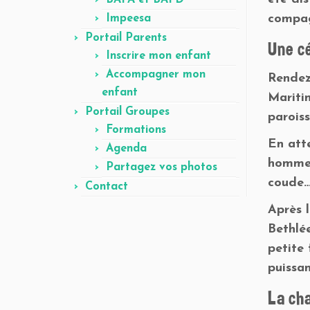
BAFA et BAFD
compag
Impeesa
Portail Parents
Une c
Inscrire mon enfant
Accompagner mon
Rendez
enfant
Mariti
Portail Groupes
paroiss
Formations
En att
Agenda
hommes
Partagez vos photos
coude… 
Contact
Après 
Bethlée
petite 
puissan
La ch