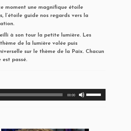
n ce moment une magnifique étoile
 l’étoile guide nos regards vers la
ation.
lli à son tour la petite lumière. Les
 thème de la lumière volée puis
niverselle sur le thème de la Paix. Chacun
 est passé.
Utilisez
00:00
les
flèches
haut/bas
pour