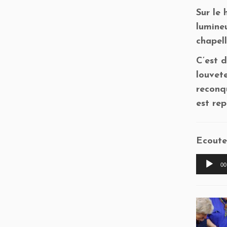
Sur le
lumine
chapell
C’est d
louvet
reconqu
est re
Ecoute
Lecteu
00
audio